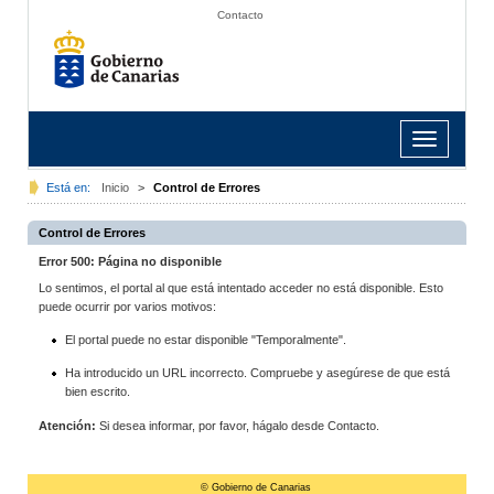
Contacto
Toggle
navigation
Está en:
Inicio
>
Control de Errores
Control de Errores
Error 500: Página no disponible
Lo sentimos, el portal al que está intentado acceder no está disponible. Esto
puede ocurrir por varios motivos:
El portal puede no estar disponible "Temporalmente".
Ha introducido un URL incorrecto. Compruebe y asegúrese de que está
bien escrito.
Atención:
Si desea informar, por favor, hágalo desde Contacto.
© Gobierno de Canarias