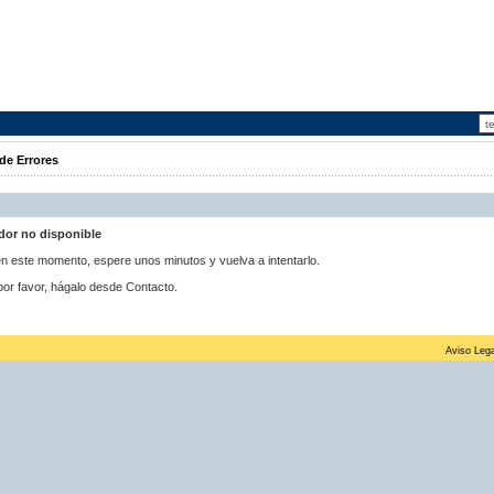
de Errores
idor no disponible
 en este momento, espere unos minutos y vuelva a intentarlo.
por favor, hágalo desde Contacto.
Aviso Lega