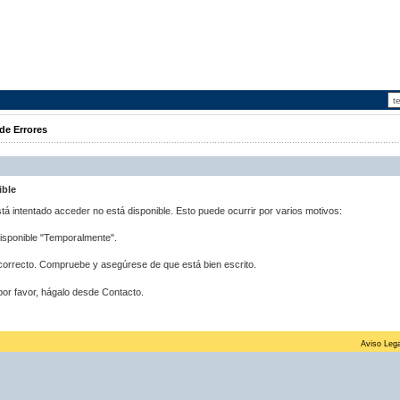
de Errores
ible
stá intentado acceder no está disponible. Esto puede ocurrir por varios motivos:
disponible "Temporalmente".
correcto. Compruebe y asegúrese de que está bien escrito.
por favor, hágalo desde Contacto.
Aviso Lega