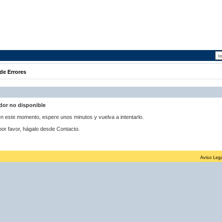
de Errores
idor no disponible
 en este momento, espere unos minutos y vuelva a intentarlo.
por favor, hágalo desde Contacto.
Aviso Lega