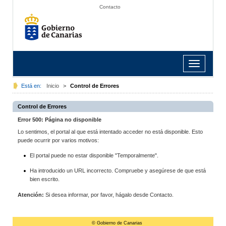
Contacto
Toggle
navigation
Está en:
Inicio
>
Control de Errores
Control de Errores
Error 500: Página no disponible
Lo sentimos, el portal al que está intentado acceder no está disponible. Esto
puede ocurrir por varios motivos:
El portal puede no estar disponible "Temporalmente".
Ha introducido un URL incorrecto. Compruebe y asegúrese de que está
bien escrito.
Atención:
Si desea informar, por favor, hágalo desde Contacto.
© Gobierno de Canarias