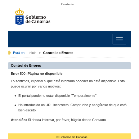
Contacto
Toggle
navigation
Está en:
Inicio
>
Control de Errores
Control de Errores
Error 500: Página no disponible
Lo sentimos, el portal al que está intentado acceder no está disponible. Esto
puede ocurrir por varios motivos:
El portal puede no estar disponible "Temporalmente".
Ha introducido un URL incorrecto. Compruebe y asegúrese de que está
bien escrito.
Atención:
Si desea informar, por favor, hágalo desde Contacto.
© Gobierno de Canarias