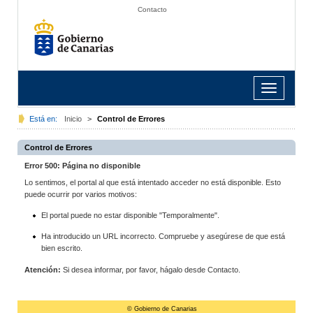
Contacto
Toggle
navigation
Está en:
Inicio
>
Control de Errores
Control de Errores
Error 500: Página no disponible
Lo sentimos, el portal al que está intentado acceder no está disponible. Esto
puede ocurrir por varios motivos:
El portal puede no estar disponible "Temporalmente".
Ha introducido un URL incorrecto. Compruebe y asegúrese de que está
bien escrito.
Atención:
Si desea informar, por favor, hágalo desde Contacto.
© Gobierno de Canarias