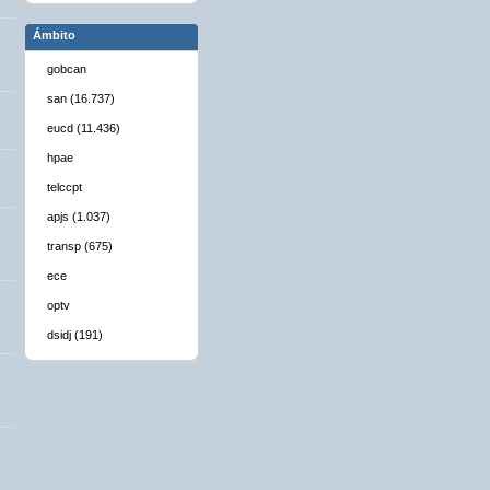
Ámbito
gobcan
san (16.737)
eucd (11.436)
hpae
telccpt
apjs (1.037)
transp (675)
ece
optv
dsidj (191)