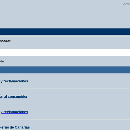
Acce
scador
uda
 y reclamaciones
ón al consumidor
 y reclamaciones
bierno de Canarias