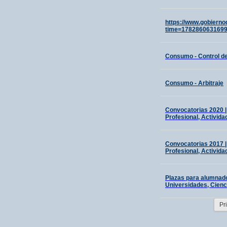
https://www.gobiern
time=178286063169
Consumo - Control d
Consumo - Arbitraje
Convocatorias 2020 |
Profesional, Activida
Convocatorias 2017 |
Profesional, Activida
Plazas para alumnado
Universidades, Cienci
Pr