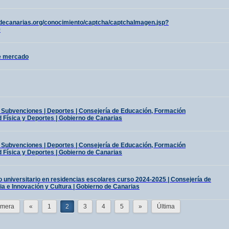
odecanarias.org/conocimiento/captcha/captchaImagen.jsp?
9
e mercado
 Subvenciones | Deportes | Consejería de Educación, Formación
d Física y Deportes | Gobierno de Canarias
 Subvenciones | Deportes | Consejería de Educación, Formación
d Física y Deportes | Gobierno de Canarias
 universitario en residencias escolares curso 2024-2025 | Consejería de
a e Innovación y Cultura | Gobierno de Canarias
imera
«
1
2
3
4
5
»
Última