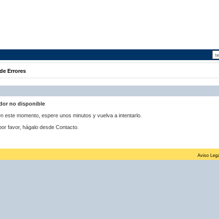
de Errores
idor no disponible
 en este momento, espere unos minutos y vuelva a intentarlo.
por favor, hágalo desde Contacto.
Aviso Lega