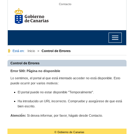
Contacto
Toggle
navigation
Está en:
Inicio
>
Control de Errores
Control de Errores
Error 500: Página no disponible
Lo sentimos, el portal al que está intentado acceder no está disponible. Esto
puede ocurrir por varios motivos:
El portal puede no estar disponible "Temporalmente".
Ha introducido un URL incorrecto. Compruebe y asegúrese de que está
bien escrito.
Atención:
Si desea informar, por favor, hágalo desde Contacto.
© Gobierno de Canarias