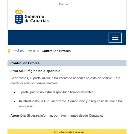
Contacto
Toggle
navigation
Está en:
Inicio
>
Control de Errores
Control de Errores
Error 500: Página no disponible
Lo sentimos, el portal al que está intentado acceder no está disponible. Esto
puede ocurrir por varios motivos:
El portal puede no estar disponible "Temporalmente".
Ha introducido un URL incorrecto. Compruebe y asegúrese de que está
bien escrito.
Atención:
Si desea informar, por favor, hágalo desde Contacto.
© Gobierno de Canarias