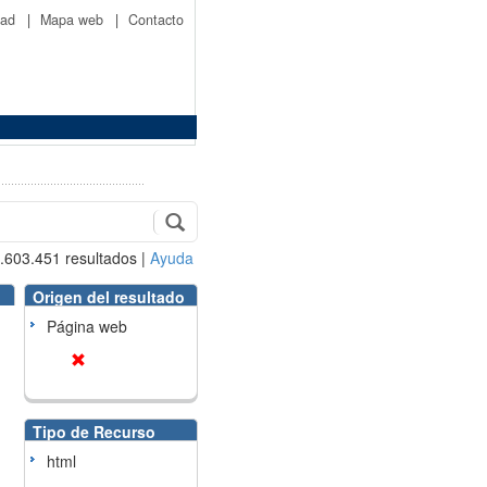
idad
|
Mapa web
|
Contacto
.603.451
resultados
|
Ayuda
Origen del resultado
Página web
Tipo de Recurso
html