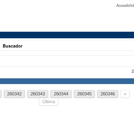
Accesibil
>
Buscador
2
260342
260343
260344
260345
260346
»
Última