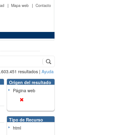
idad
|
Mapa web
|
Contacto
.603.451
resultados
|
Ayuda
Origen del resultado
Página web
Tipo de Recurso
html