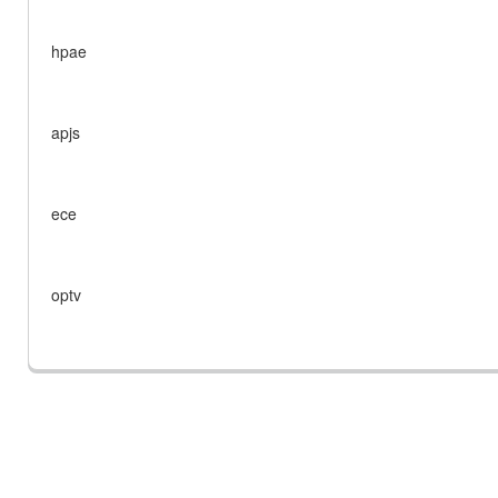
hpae
apjs
ece
optv