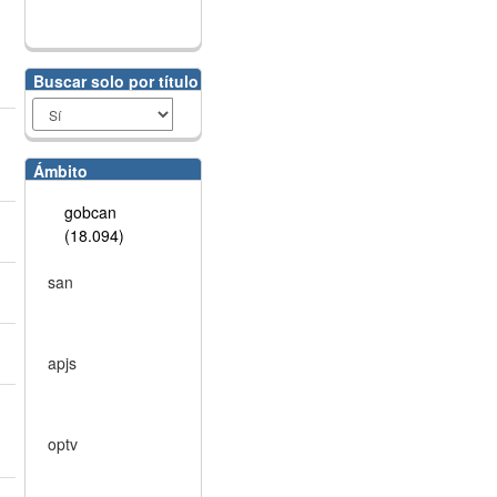
Buscar solo por título
Ámbito
gobcan
(18.094)
san
apjs
optv