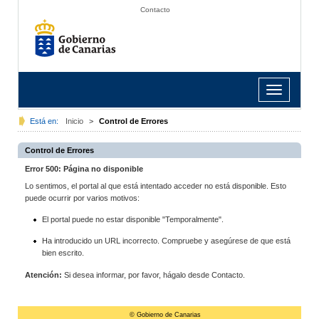
Contacto
Toggle
navigation
Está en:
Inicio
>
Control de Errores
Control de Errores
Error 500: Página no disponible
Lo sentimos, el portal al que está intentado acceder no está disponible. Esto
puede ocurrir por varios motivos:
El portal puede no estar disponible "Temporalmente".
Ha introducido un URL incorrecto. Compruebe y asegúrese de que está
bien escrito.
Atención:
Si desea informar, por favor, hágalo desde Contacto.
© Gobierno de Canarias