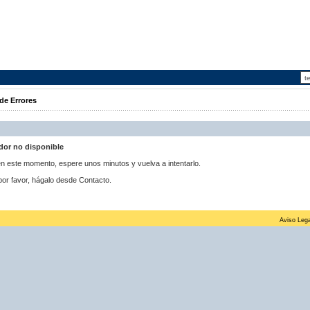
de Errores
idor no disponible
 en este momento, espere unos minutos y vuelva a intentarlo.
por favor, hágalo desde Contacto.
Aviso Lega