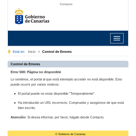
Contacto
Toggle
navigation
Está en:
Inicio
>
Control de Errores
Control de Errores
Error 500: Página no disponible
Lo sentimos, el portal al que está intentado acceder no está disponible. Esto
puede ocurrir por varios motivos:
El portal puede no estar disponible "Temporalmente".
Ha introducido un URL incorrecto. Compruebe y asegúrese de que está
bien escrito.
Atención:
Si desea informar, por favor, hágalo desde Contacto.
© Gobierno de Canarias