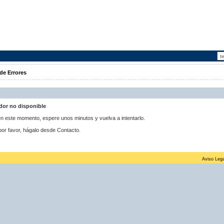
de Errores
idor no disponible
 en este momento, espere unos minutos y vuelva a intentarlo.
por favor, hágalo desde Contacto.
Aviso Lega