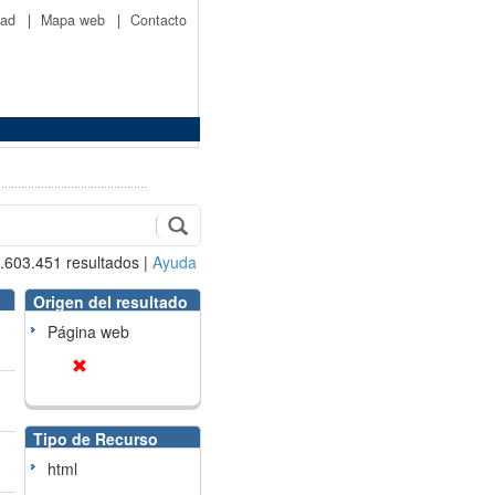
idad
|
Mapa web
|
Contacto
.603.451
resultados
|
Ayuda
Origen del resultado
Página web
Tipo de Recurso
html