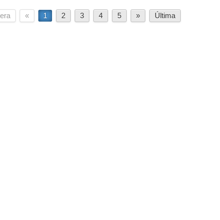
era
«
1
2
3
4
5
»
Última