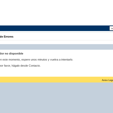
de Errores
idor no disponible
 en este momento, espere unos minutos y vuelva a intentarlo.
por favor, hágalo desde Contacto.
Aviso Lega