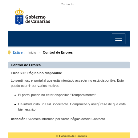
Contacto
Toggle
navigation
Está en:
Inicio
>
Control de Errores
Control de Errores
Error 500: Página no disponible
Lo sentimos, el portal al que está intentado acceder no está disponible. Esto
puede ocurrir por varios motivos:
El portal puede no estar disponible "Temporalmente".
Ha introducido un URL incorrecto. Compruebe y asegúrese de que está
bien escrito.
Atención:
Si desea informar, por favor, hágalo desde Contacto.
© Gobierno de Canarias