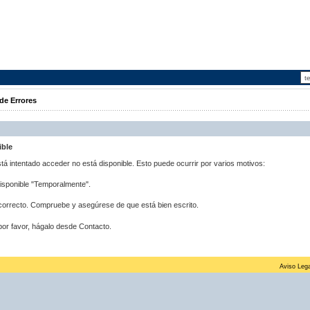
de Errores
ible
stá intentado acceder no está disponible. Esto puede ocurrir por varios motivos:
disponible "Temporalmente".
correcto. Compruebe y asegúrese de que está bien escrito.
por favor, hágalo desde Contacto.
Aviso Lega