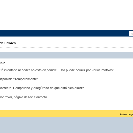
de Errores
ible
stá intentado acceder no está disponible. Esto puede ocurrir por varios motivos:
disponible "Temporalmente".
correcto. Compruebe y asegúrese de que está bien escrito.
por favor, hágalo desde Contacto.
Aviso Lega