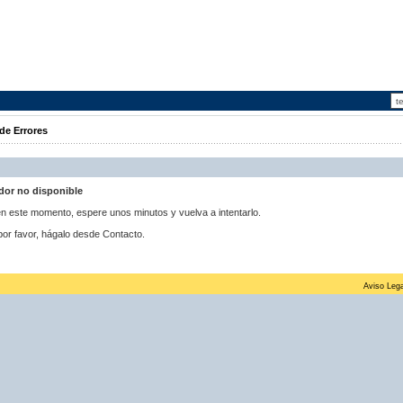
de Errores
idor no disponible
 en este momento, espere unos minutos y vuelva a intentarlo.
por favor, hágalo desde Contacto.
Aviso Lega