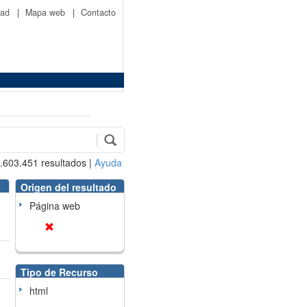
idad
|
Mapa web
|
Contacto
.603.451
resultados
|
Ayuda
Origen del resultado
Página web
Tipo de Recurso
html