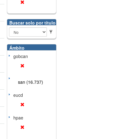
Buscar solo por título
Ámbito
gobcan
san (16.737)
eucd
hpae