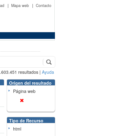
idad
|
Mapa web
|
Contacto
.603.451
resultados
|
Ayuda
Origen del resultado
Página web
Tipo de Recurso
html