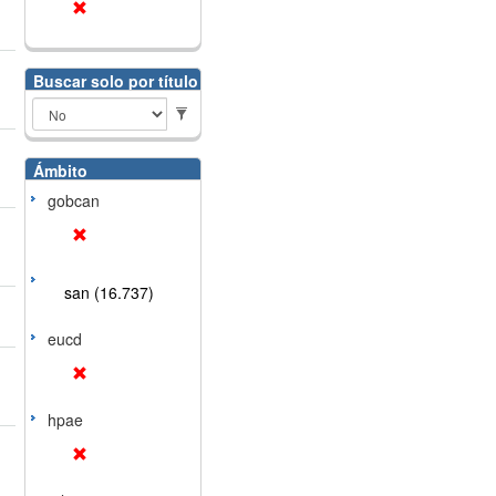
Buscar solo por título
Ámbito
gobcan
san (16.737)
eucd
hpae