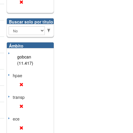
Buscar solo por título
Ámbito
gobcan
(11.417)
hpae
transp
ece