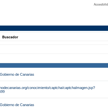
Accesibil
>
Buscador
 Gobierno de Canarias
rnodecanarias.org/conocimiento/captcha/captchaImagen.jsp?
699
 Gobierno de Canarias