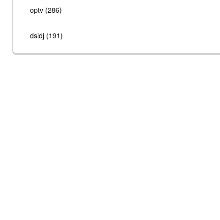
optv (286)
dsidj (191)