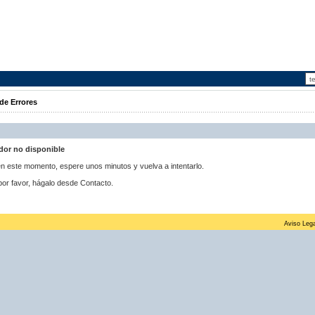
de Errores
idor no disponible
 en este momento, espere unos minutos y vuelva a intentarlo.
por favor, hágalo desde Contacto.
Aviso Lega