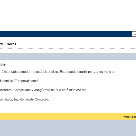
de Errores
ible
stá intentado acceder no está disponible. Esto puede ocurrir por varios motivos:
disponible "Temporalmente".
correcto. Compruebe y asegúrese de que está bien escrito.
por favor, hágalo desde Contacto.
Aviso Lega