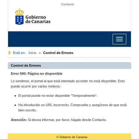
Contacto
Toggle
navigation
Está en:
Inicio
>
Control de Errores
Control de Errores
Error 500: Página no disponible
Lo sentimos, el portal al que está intentado acceder no está disponible. Esto
puede ocurrir por varios motivos:
El portal puede no estar disponible "Temporalmente".
Ha introducido un URL incorrecto. Compruebe y asegúrese de que está
bien escrito.
Atención:
Si desea informar, por favor, hágalo desde Contacto.
© Gobierno de Canarias