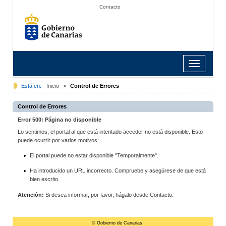
Contacto
Toggle
navigation
Está en:
Inicio
>
Control de Errores
Control de Errores
Error 500: Página no disponible
Lo sentimos, el portal al que está intentado acceder no está disponible. Esto
puede ocurrir por varios motivos:
El portal puede no estar disponible "Temporalmente".
Ha introducido un URL incorrecto. Compruebe y asegúrese de que está
bien escrito.
Atención:
Si desea informar, por favor, hágalo desde Contacto.
© Gobierno de Canarias