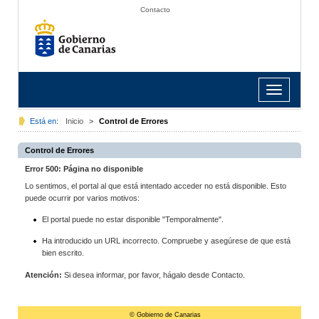
Contacto
Toggle
navigation
Está en:
Inicio
>
Control de Errores
Control de Errores
Error 500: Página no disponible
Lo sentimos, el portal al que está intentado acceder no está disponible. Esto
puede ocurrir por varios motivos:
El portal puede no estar disponible "Temporalmente".
Ha introducido un URL incorrecto. Compruebe y asegúrese de que está
bien escrito.
Atención:
Si desea informar, por favor, hágalo desde Contacto.
© Gobierno de Canarias