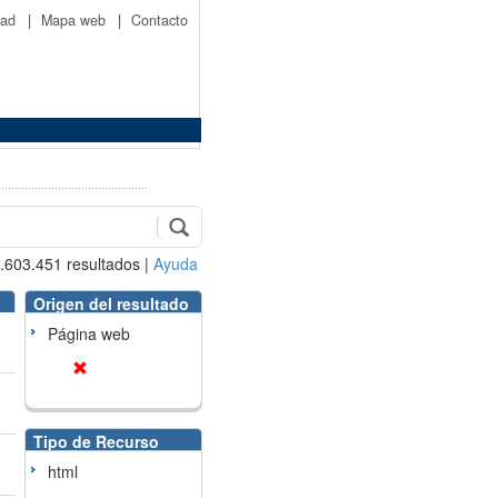
idad
|
Mapa web
|
Contacto
.603.451
resultados
|
Ayuda
Origen del resultado
Página web
Tipo de Recurso
html