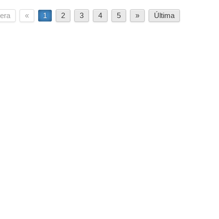
era
«
1
2
3
4
5
»
Última