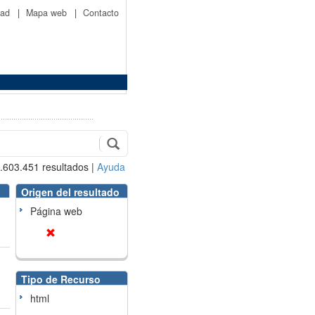
idad
|
Mapa web
|
Contacto
.603.451
resultados
|
Ayuda
Origen del resultado
Página web
Tipo de Recurso
html