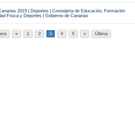
narias 2019 | Deportes | Consejería de Educación, Formación
idad Física y Deportes | Gobierno de Canarias
era
«
1
2
3
4
5
»
Última