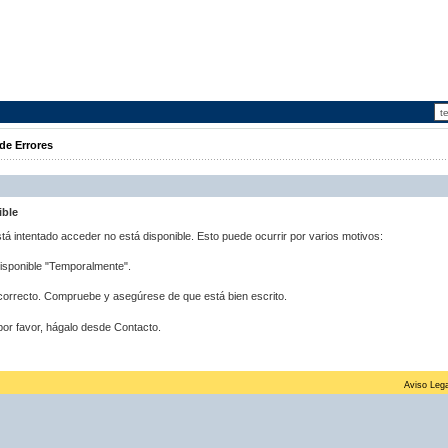
de Errores
ible
stá intentado acceder no está disponible. Esto puede ocurrir por varios motivos:
disponible "Temporalmente".
correcto. Compruebe y asegúrese de que está bien escrito.
por favor, hágalo desde Contacto.
Aviso Lega