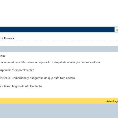
de Errores
ible
stá intentado acceder no está disponible. Esto puede ocurrir por varios motivos:
disponible "Temporalmente".
correcto. Compruebe y asegúrese de que está bien escrito.
por favor, hágalo desde Contacto.
Aviso Lega