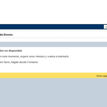
de Errores
idor no disponible
 en este momento, espere unos minutos y vuelva a intentarlo.
por favor, hágalo desde Contacto.
Aviso Lega