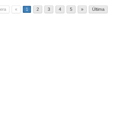
era
«
1
2
3
4
5
»
Última