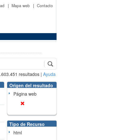
idad
|
Mapa web
|
Contacto
.603.451
resultados
|
Ayuda
Origen del resultado
Página web
Tipo de Recurso
html