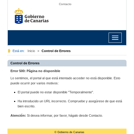
Contacto
Toggle
navigation
Está en:
Inicio
>
Control de Errores
Control de Errores
Error 500: Página no disponible
Lo sentimos, el portal al que está intentado acceder no está disponible. Esto
puede ocurrir por varios motivos:
El portal puede no estar disponible "Temporalmente".
Ha introducido un URL incorrecto. Compruebe y asegúrese de que está
bien escrito.
Atención:
Si desea informar, por favor, hágalo desde Contacto.
© Gobierno de Canarias