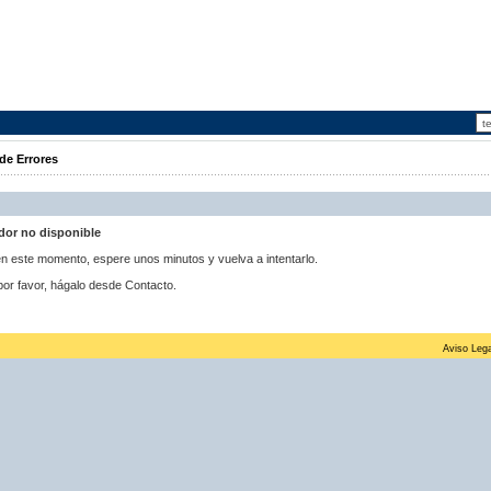
de Errores
idor no disponible
 en este momento, espere unos minutos y vuelva a intentarlo.
por favor, hágalo desde Contacto.
Aviso Lega