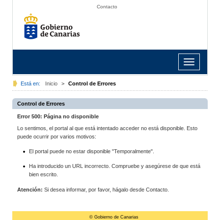
Contacto
Toggle
navigation
Está en:
Inicio
>
Control de Errores
Control de Errores
Error 500: Página no disponible
Lo sentimos, el portal al que está intentado acceder no está disponible. Esto
puede ocurrir por varios motivos:
El portal puede no estar disponible "Temporalmente".
Ha introducido un URL incorrecto. Compruebe y asegúrese de que está
bien escrito.
Atención:
Si desea informar, por favor, hágalo desde Contacto.
© Gobierno de Canarias