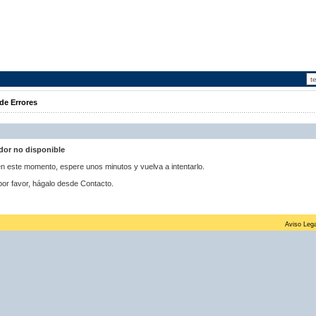
de Errores
idor no disponible
 en este momento, espere unos minutos y vuelva a intentarlo.
por favor, hágalo desde Contacto.
Aviso Lega