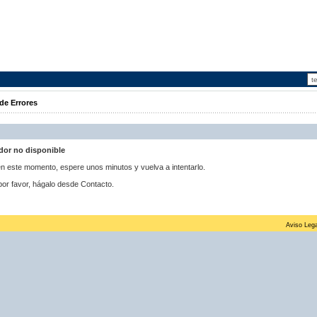
de Errores
idor no disponible
 en este momento, espere unos minutos y vuelva a intentarlo.
por favor, hágalo desde Contacto.
Aviso Lega