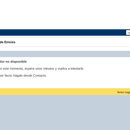
de Errores
idor no disponible
 en este momento, espere unos minutos y vuelva a intentarlo.
por favor, hágalo desde Contacto.
Aviso Lega