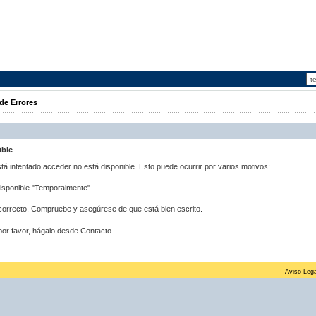
de Errores
ible
stá intentado acceder no está disponible. Esto puede ocurrir por varios motivos:
disponible "Temporalmente".
correcto. Compruebe y asegúrese de que está bien escrito.
por favor, hágalo desde Contacto.
Aviso Lega