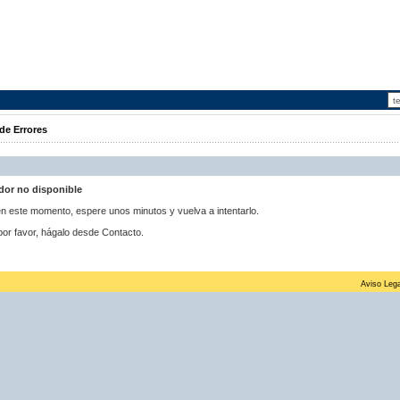
de Errores
idor no disponible
 en este momento, espere unos minutos y vuelva a intentarlo.
por favor, hágalo desde Contacto.
Aviso Lega