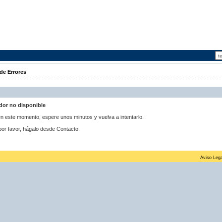
de Errores
idor no disponible
 en este momento, espere unos minutos y vuelva a intentarlo.
por favor, hágalo desde Contacto.
Aviso Lega