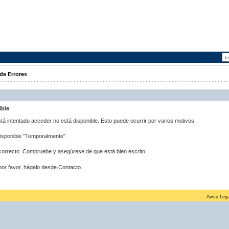
de Errores
ible
stá intentado acceder no está disponible. Esto puede ocurrir por varios motivos:
disponible "Temporalmente".
correcto. Compruebe y asegúrese de que está bien escrito.
por favor, hágalo desde Contacto.
Aviso Lega